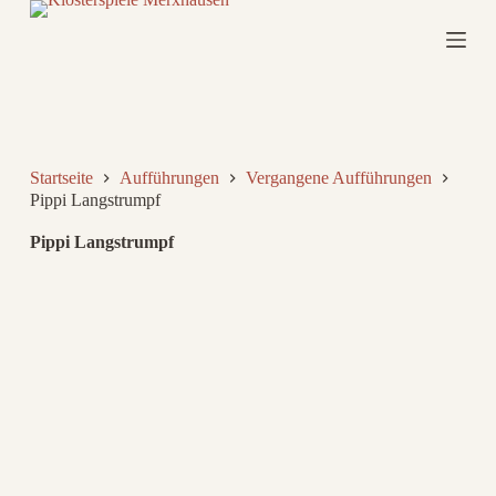
Z
u
m
I
n
h
a
l
Startseite
Aufführungen
Vergangene Aufführungen
t
Pippi Langstrumpf
s
p
r
Pippi Langstrumpf
i
n
g
e
n