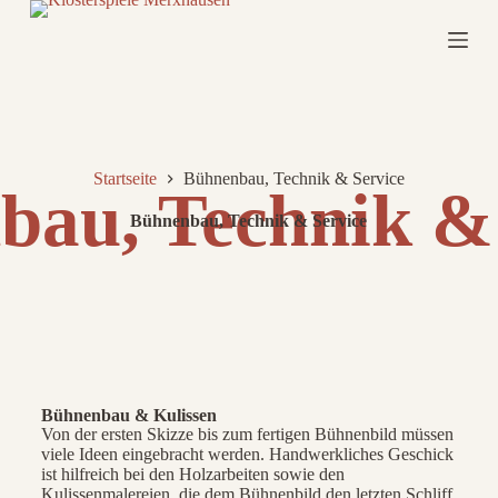
Z
u
m
I
n
h
a
l
Startseite
Bühnenbau, Technik & Service
t
s
p
Bühnenbau, Technik & Service
r
i
n
g
e
n
Bühnenbau & Kulissen
Von der ersten Skizze bis zum fertigen Bühnenbild müssen
viele Ideen eingebracht werden. Handwerkliches Geschick
ist hilfreich bei den Holzarbeiten sowie den
Kulissenmalereien, die dem Bühnenbild den letzten Schliff