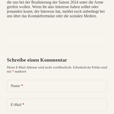
die uns bei der Realisierung der Saison 2024 unter die Arme
greifen wollen. Wenn ihr also Interesse haben solltet oder
jemanden kennt, der Interesse hat, meldet euch unbedingt bei
uns über das Kontaktformular oder die sozialen Medien.
Schreibe einen Kommentar
Deine E-Mail-Adresse wird nicht veröffentlicht.
Erforderliche Felder sind
A
mit
*
markiert
l
t
e
Name
*
r
n
a
t
i
E-Mail
*
v
e