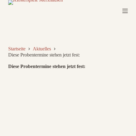
Z
u
m
I
n
h
a
l
Startseite
Aktuelles
t
Diese Probentermine stehen jetzt fest:
s
p
r
Diese Probentermine stehen jetzt fest:
i
n
g
e
n